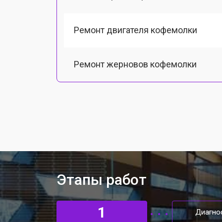
Ремонт двигателя кофемолки
Ремонт жерновов кофемолки
Ремонт термоблока/пароблока
Ремонт кофемолки
Декальцинация кофемашины Bork
Этапы работ
Ремонт заварного механизма
1
Диагно