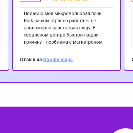
Недавно моя микроволновая печь
Bork начала странно работать, не
равномерно разогревая пищу. В
сервисном центре быстро нашли
причину - проблема с магнетроном.
После ремонта печь снова
функционирует идеально. Я
Отзыв из
Google maps
благодарна за оперативность и
качество выполненных работ.
?