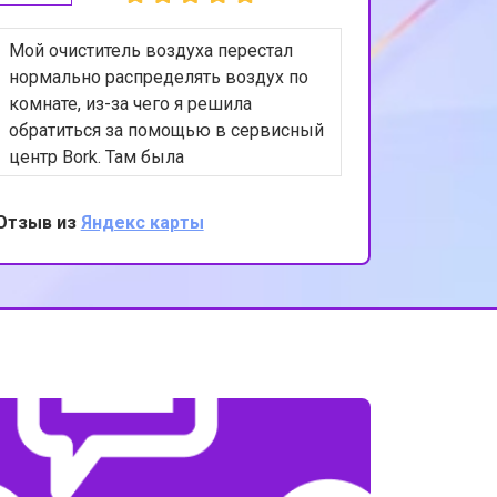
Мой очиститель воздуха перестал
нормально распределять воздух по
комнате, из-за чего я решила
обратиться за помощью в сервисный
центр Bork. Там была
диагностирована проблема с
системой распределения воздуха, а
Отзыв из
Яндекс карты
именно - заклинивание
регулировочных заслонок. После
ремонта функционирует все
исправно. Превосходное
обслуживание и внимание к деталям
со стороны сервисного центра.