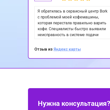
Я обратилась в сервисный центр Bork
с проблемой моей кофемашины,
которая перестала правильно варить
кофе. Специалисты быстро выявили
неисправность в системе подачи
воды и устранили её. Теперь моя
кофемашина работает как новая. Я
Отзыв из
Яндекс карты
очень довольна качеством
обслуживания и профессионализмом
сотрудников. Спасибо за вашу
работу!
Нужна консультация