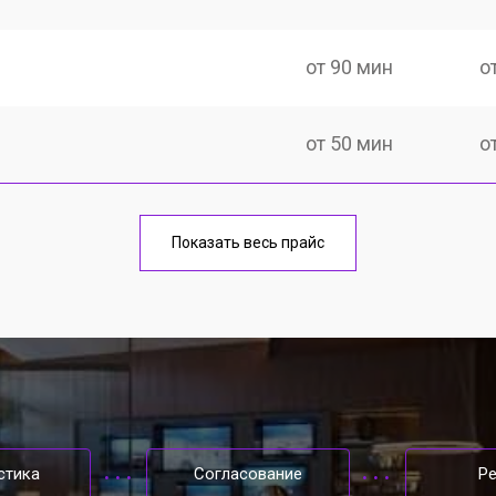
от 90 мин
о
от 50 мин
о
от 90 мин
о
Показать весь прайс
от 50 мин
о
от 50 мин
о
от 80 мин
о
стика
Согласование
Р