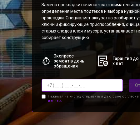
Замена прокладки начинается с внимательного
определения места подтеков и выбора нужной
прокладки. Специалист аккуратно разбирает у
ключи и фиксирующие приспособления, очища
старых следов клея и мусора, устанавливает н
собирает конструкцию.
Экспресс
Гарантия до 
ремонт в день
х лет
обращения
От
Нажимая на кнопку отправить я даю свое согласие
данных.