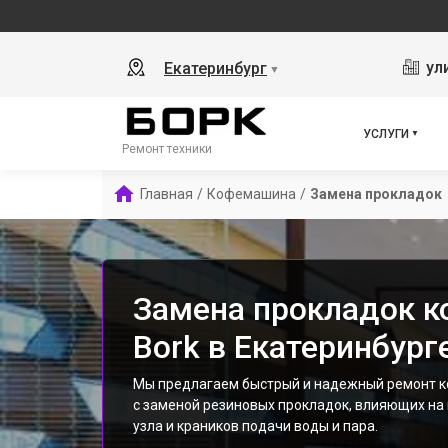
ул
Екатеринбург
▼
УСЛУГИ
Ремонт техники
Главная
/
Кофемашина
/
Замена прокладок
Замена прокладок 
Bork в Екатеринбург
Мы предлагаем быстрый и надежный ремонт к
с заменой резиновых прокладок, влияющих на
узла и краников подачи воды и пара.