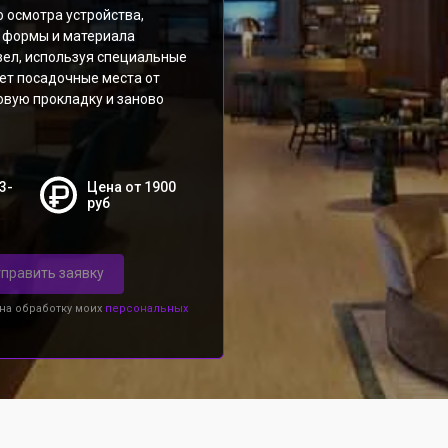
 осмотра устройства,
 формы и материала
зел, используя специальные
ет посадочные места от
овую прокладку и заново
3-
Цена от 1900
руб
править заявку
 на обработку моих
персональных