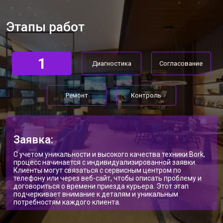
Ремонт материнской платы
от 4100 ₽
Заказать
Этапы работ
Прошивка массажного кресла Bork
от 3700 ₽
Заказать
Замена сканера массажного кресла
от 5800 ₽
Заказать
1
Bork
Диагностика
Согласование
Ремонт пневмокамеры
от 3900 ₽
Заказать
Ремонт
Контроль
Ремонт пневмосистемы
от 4500 ₽
Заказать
Ремонт пульта управления
от 4200 ₽
Заказать
Ремонт электропроводки
от 3900 ₽
Заказать
Заявка:
Ремонт сканера массажного кресла
С учетом уникальности и высокого качества техники Bork,
от 4800 ₽
Заказать
Bork
процесс начинается с индивидуализированной заявки.
Клиенты могут связаться с сервисным центром по
Ремонт купюроприемника
от 4700 ₽
Заказать
телефону или через веб-сайт, чтобы описать проблему и
договориться о времени приезда курьера. Этот этап
подчеркивает внимание к деталям и уникальным
Замена сетевого трансформатора
от 4500 ₽
Заказать
потребностям каждого клиента.