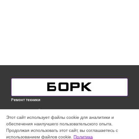
Ремонт техники
ВЫБЕРИ СВОЙ ГОРОД
Этот сайт использует файлы cookie для аналитики и
Ремонт микро-лифта массажного кресла Bork в
обеспечения наилучшего пользовательского опыта.
Краснодаре
Продолжая использовать этот сайт, вы соглашаетесь с
Ремонт микро-лифта массажного кресла Bork в
Ростове-
использованием файлов cookie.
Политика