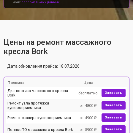
моих
персональных данных.
Цены на ремонт массажного
кресла Bork
Дата обновления прайса: 18.07.2026
Поломка
Цена
Диагностика массажного кресла
бесплатно
Заказать
Bork
Ремонт узла протяжки
от 4800 ₽
Заказать
купюроприемника
Ремонт сканера купюроприемника
от 4900 ₽
Заказать
Полное ТО массажного кресла Bork
от 5900 ₽
Заказать