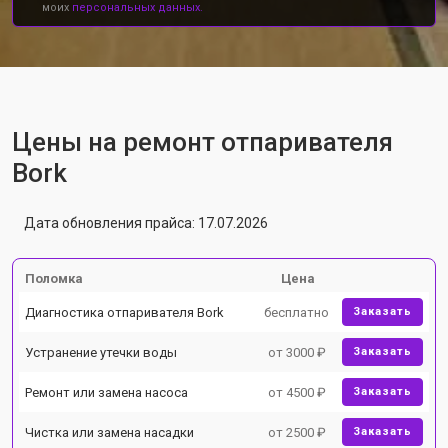
моих
персональных данных.
Цены на ремонт отпаривателя
Bork
Дата обновления прайса: 17.07.2026
Поломка
Цена
Диагностика отпаривателя Bork
бесплатно
Заказать
Устранение утечки воды
от 3000 ₽
Заказать
Ремонт или замена насоса
от 4500 ₽
Заказать
Чистка или замена насадки
от 2500 ₽
Заказать