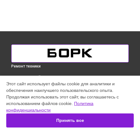
Ремонт техники
ВЫБЕРИ СВОЙ ГОРОД
Этот сайт использует файлы cookie для аналитики и
Замена термостата отпаривателя Bork в
Краснодаре
обеспечения наилучшего пользовательского опыта.
Замена термостата отпаривателя Bork в
Ростове-на-Дону
Продолжая использовать этот сайт, вы соглашаетесь с
Замена термостата отпаривателя Bork в
Нижнем
использованием файлов cookie.
Политика
Новгороде
конфиденциальности
Замена термостата отпаривателя Bork в
Новосибирске
Принять все
Замена термостата отпаривателя Bork в
Казани
Замена термостата отпаривателя Bork в
Санкт-Петербурге